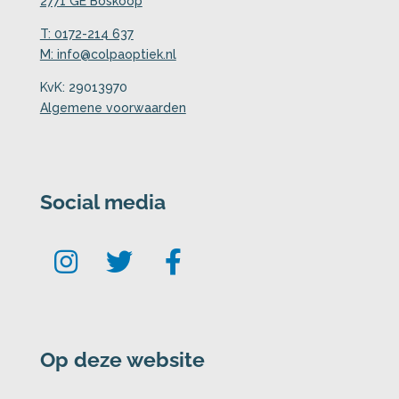
2771 GE Boskoop
T: 0172-214 637
M: info@colpaoptiek.nl
KvK: 29013970
Algemene voorwaarden
Social media
Op deze website